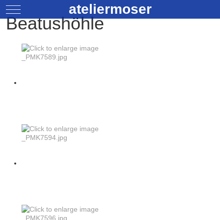
ateliermoser
Mobile Menu Toggle
Beatushöhle